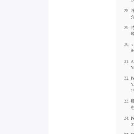
O
介
崎
田
A
Y
P
Y
1
恵
P
0