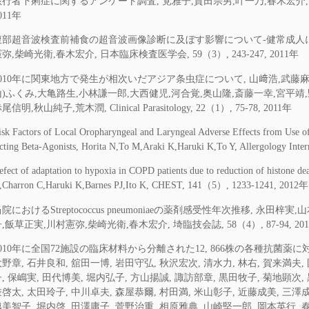
旅行者下痢症に関するアンケート調査, 党雅子,貫田宗男,叶一乃,春木宏介, 日本渡
011年
腹部超音波検査前補食の超音波画像診断に及ぼす影響について-健常成人にお
弥,柴崎光衛,春木宏介, 日本臨床検査医学会, 59（3）, 243-247, 2011年
2010年に関東地方で発生が相次いだアジア条虫症について, 山﨑浩,武藤麻
山)ふくみ,大亀路生,小林謙一郎,大西健児,河合覚,奥山隆,斎藤一幸,宮平靖
尾信明,秋山純子,荒木潤, Clinical Parasitology, 22（1）, 75-78, 2011年
isk Factors of Local Oropharyngeal and Laryngeal Adverse Effects from Use of
cting Beta-Agonists, Horita N,To M,Araki K,Haruki K,To Y, Allergology In
efect of adaptation to hypoxia in COPD patients due to reduction of histone 
,Charron C,Haruki K,Barnes PJ,Ito K, CHEST, 141（5）, 1233-1241, 2012年
院におけるStreptococcus pneumoniaeの薬剤感受性年次推移, 永田
,飯草正実,川村憲弥,柴崎光衛,春木宏介, 埼臨技会誌, 58（4）, 87-94, 20
2010年に全国72施設の臨床材料から分離された12, 866株の各種抗菌薬
野章, 石井良和, 舘田一博, 岩田守弘, 秋沢宏次, 清水力, 林右, 賀来満夫,
, 保嶋実, 田代博美, 堀内弘子, 方山揚誠, 諏訪部章, 黒田牧子, 菊地顕次, 
啓太, 太田玲子, 中川卓夫, 森屋恭爾, 村田満, 米山彰子, 近藤成美, 三澤成
美智子, 堀内啓, 田澤庸子, 菅野治重, 相原雅典, 山崎堅一郎, 岡本英行, 