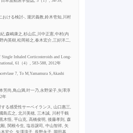
航医学会誌, 5（1）, 34-39,
ける検討-, 瀧沢義教,鈴木壱知,川村
紀,森嶋康之,杉山広,川中正憲,中村(内
,野内英樹,松岡裕之,春木宏介,三好洋二,
 Single Inhaled Corticosteroids and Long-
ternational, 61（4）, 583-588, 2012年
deacetvlase 7, To M,Yamamura S,Akashi
梓実,山本芳尚,鳥山満,叶一乃,永野栄子,矢澤淳
12年
に対する感受性サーベイランス, 山口惠三,
 國島広之, 北川美穂, 三木誠, 川村千鶴
黒木悟, 平山克, 高橋俊明, 後藤孝則, 森
毅, 関根今生, 塩谷譲司, 中山智祥, 矢
春木宏介, 矢澤淳子, 長野永子, 岡田基,