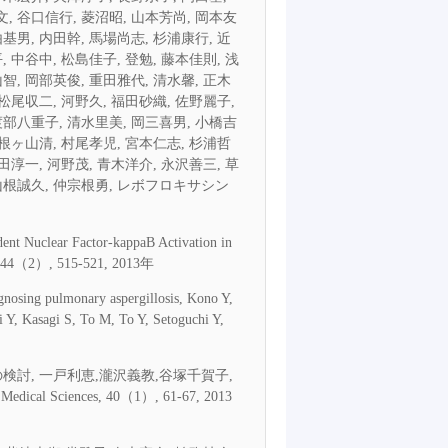
, 谷口信行, 菱沼昭, 山本芳尚, 岡本友
基男, 内田幹, 馬場尚志, 杉浦康行, 近
 中谷中, 松島佳子, 登勉, 藤本佳則, 浅
智, 岡部英俊, 重田雅代, 清水馨, 正木
 松尾収二, 河野久, 福田砂織, 佐野麗子,
渡部八重子, 清水里美, 岡三喜男, 小橋吉
 根ヶ山清, 村尾孝児, 宮本仁志, 杉浦哲
田淳一, 河野茂, 青木洋介, 永沢善三, 草
 山根誠久, 仲宗根勇, レボフロキサシン
ent Nuclear Factor-kappaB Activation in
t, 144（2）, 515-521, 2013年
agnosing pulmonary aspergillosis, Kono Y,
 Y, Kasagi S, To M, To Y, Setoguchi Y,
, 一戸利恵,瀧沢義教,谷塚千賀子,
 Sciences, 40（1）, 61-67, 2013