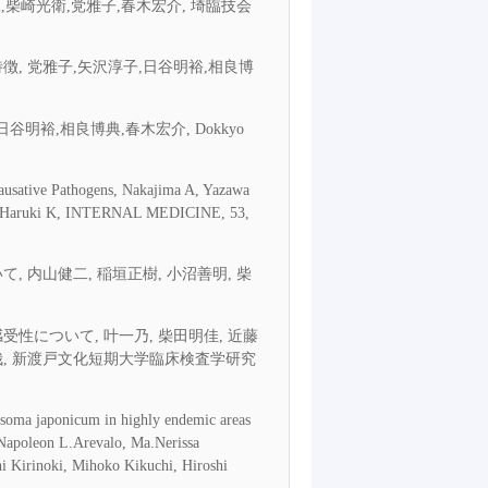
,柴崎光衛,党雅子,春木宏介, 埼臨技会
 党雅子,矢沢淳子,日谷明裕,相良博
明裕,相良博典,春木宏介, Dokkyo
 Causative Pathogens, Nakajima A, Yazawa
o M, Haruki K, INTERNAL MEDICINE, 53,
内山健二, 稲垣正樹, 小沼善明, 柴
について, 叶一乃, 柴田明佳, 近藤
本哲哉, 新渡戸文化短期大学臨床検査学研究
tosoma japonicum in highly endemic areas
 Napoleon L.Arevalo, Ma.Nerissa
i Kirinoki, Mihoko Kikuchi, Hiroshi