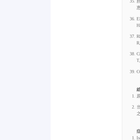
恵
E
H
R
R
C
T
C
原
之
I