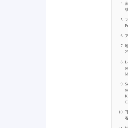
核
マ
P
ア
地
2
L
p
M
S
t
K
C
春