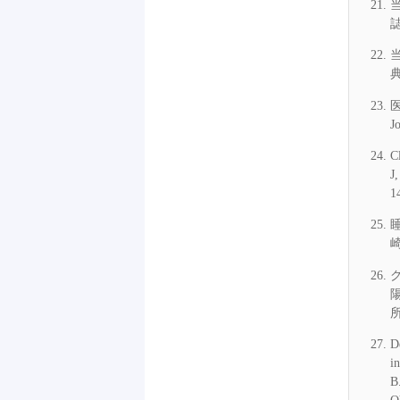
誌
典
J
C
J
1
崎
所
D
i
B