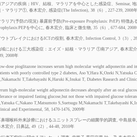
南アジアの疾病；HIV、結核、マラリアを中心とした感染症、Seminar,
・マラリア①, 春木宏介, 感染症(The Infection), 38（6）, 227-239, 2008
ラリア(予防の現況) 暴露前予防(Pre-exposure Prophylaxis: PrEP) 特徴ある
rophylaxis:PEPを中心に, 春木宏介, 臨床と微生物, 35（6）, 677-684, 200
ウトブレイクにおけるICTの役割, 春木宏介, Infection Control, 3（3）, 287-
域における三大感染症：エイズ・結核・マラリア ①南アジア, 春木宏介, 感染症(The 
39, 2008年
ow-dose pioglitazone increases serum high molecular weight adiponectin and i
atients with poorly controlled type 2 diabetes, Aso Y,Hara K,Ozeki N,Yatsuk
,Nakamachi T,Takebayashi K,Haruki K,Inukai T, Diabetes Rasearch and Clinic
erum high-molecular weight adiponectin decreases abruptly after an oral glucos
olerance or impaired fasting glucose,but not those with impaired glucose toleran
,Yatsuka C,Nakano T,Matsumoto S,Suetsugu M,Nakamachi T,Takebayashi K,In
linical and Experimental, 58, 1470-1476, 2009年
耳鼻咽喉科外来診療におけるユニットスプレーの細菌学的調査, 中島規幸,阿
木宏介, 日鼻誌, 49（2）, 44-48, 2010年