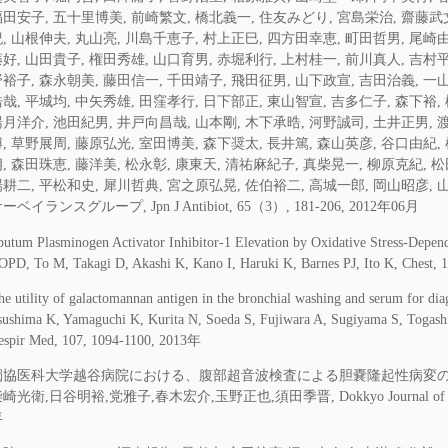
田安子, 五十里博美, 前崎繁文, 橋北義一, 住友みどり, 宮島栄治, 齋藤武文
, 山根伸夫, 丸山亮, 川島千恵子, 村上正巳, 四方田幸恵, 町田哲男, 尾崎由
好, 山田貴子, 権田秀雄, 山口育男, 赤堀利行, 上村桂一, 前川真人, 吉村平,
裕子, 森永朝美, 藤田信一, 千田靖子, 飛田征男, 山下政宣, 吉田治義, 一山
哉, 平城均, 中矢秀雄, 田窪孝行, 日下部正, 東山智宣, 吉多仁子, 森下裕,
月洋介, 池田紀男, 井戸向昌哉, 山本剛, 木下承晧, 河野誠司, 土井正男, 
, 草野展周, 藤原弘光, 室田博美, 森下奨太, 長井篤, 森山英彦, 谷口由紀,
, 森田珠恵, 藤洋美, 松永彰, 康東天, 清祐麻紀子, 真柴晃一, 柳原克紀, 松
場耕二, 平松和史, 犀川哲典, 宮之原弘晃, 佐伯裕二, 高城一郎, 岡山昭彦,
ーベイランスグループ, Jpn J Antibiot, 65（3）, 181-206, 2012年06月
putum Plasminogen Activator Inhibitor-1 Elevation by Oxidative Stress-Depend
OPD, To M, Takagi D, Akashi K, Kano I, Haruki K, Barnes PJ, Ito K, Ches
he utility of galactomannan antigen in the bronchial washing and serum for di
sushima K, Yamaguchi K, Kurita N, Soeda S, Fujiwara A, Sugiyama S, Togashi
espir Med, 107, 1094-1100, 2013年
獨協医科大学越谷病院における、腹部超音波検査による胆嚢隆起性病変の検討
崎光衛,日谷明裕,党雅子,春木宏介,玉野正也,須田季晋, Dokkyo Journal of Medical
年