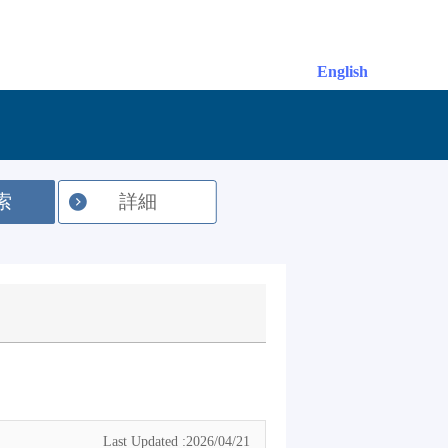
English
索
詳細
Last Updated :2026/04/21