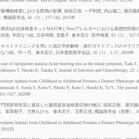
hmae, Kosuke Haruki, Yuichi Chigusa, Acta Tropica, 141, 178-183, 2015年
呼吸機能検査における肥満の影響, 稲垣正樹, 一戸利恵, 内山健二, 瀧沢義教,
, 獨協医学会, 42（3）, 137-142, 2015年
特異的IgE抗体検査キットMASTⅢとViewアレルギーにおける基礎的性能
光衛, 本田なつ絵, 日谷明裕, 党雅子, 春木宏介, 医学検査, 65（5）, 557-564
テキストマイニングを用いた統計学的解析：旅行ガイドブックのマラリア
なつ絵、叶一乃、春木宏介, 日本渡航医学会誌, 10（1）, 1-17, 2016年
 case of falciparum malaria:Acute hearting loss as the initial symptom, Tada 
oshimura T, Haruki K, Tanaka Y, Journal of Infection and Chemotherapy, 
ersistent Asthma from Childhood to Adulthood Presents a Distinct Phenotype o
amawaki S, Soeda S, Kono Y, Honda N, Kano I, Haruki K, To Y., The journal o
921-1927, 2020年
肝門部胆管所見に着目した腹部超音波検査症例の検討, 稲垣正樹、瀧沢
、富田順子、大熊ちひろ、春木宏介、玉野正也, 獨協医学会（別冊）, 47（1）, 
ersistent Asthma from Childhood to Adulthood Presents a Distinct Phenotype 
1月01日