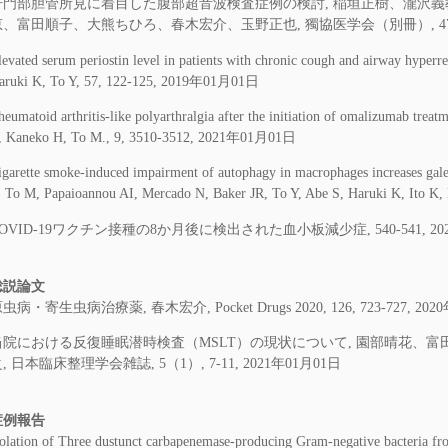
肝門部胆管所見に着目した腹部超音波検査症例の検討, 稲垣正樹、瀧沢
、富田順子、大熊ちひろ、春木宏介、玉野正也, 獨協医学会（別冊）, 47（1）, 
levated serum periostin level in patients with chronic cough and airway hyper
aruki K, To Y, 57, 122-125, 2019年01月01日
heumatoid arthritis-like polyarthralgia after the initiation of omalizumab treat
, Kaneko H, To M., 9, 3510-3512, 2021年01月01日
igarette smoke-induced impairment of autophagy in macrophages increases gale
, To M, Papaioannou AI, Mercado N, Baker JR, To Y, Abe S, Haruki K, Ito 
OVID-19ワクチン接種の8か月後に検出された血小板減少症, 540-541, 20
総説論文
虫病・寄生虫病治療薬, 春木宏介, Pocket Drugs 2020, 126, 723-727, 202
当院における反復睡眠潜時検査（MSLT）の現状について, 園部晴花、
, 日本臨床整理学会雑誌, 5（1）, 7-11, 2021年01月01日
症例報告
solation of Three dustunct carbapenemase-producing Gram-negative bacteria fr