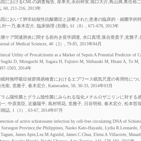
当院におけるCMLの調査報告, 星孝夫,永田梓実,堀口大介,鳥山満,奥住裕二
, 60, 211-216, 2013年
当院において肺非結核性抗酸菌症と診断された患者の臨床的・細菌学的特徴,
,叶一乃,春木宏介, 臨床病理 (別冊), 61（8）, 671-678, 2013年
医療ケア関連肺炎に関する前向き疫学調査, 水口真理,落合亜貴子,党雅子,日谷
ournal of Medical Sciences, 40（2）, 79-85, 2013年04月
linical Utility of Procalcitonin as a Marker of Sepsis:A Potential Predictor of
, Sugiki D, Mizuguchi M, Sagara H, Fujisiro M, Shibazaki M, Hitani A, T
497-1503, 2014年
睡眠時無呼吸症候群簡易検査におけるエプワース眠気尺度の有用性について, 
光衛, 党雅子, 春木宏介, Kameraden, 58, 30-33, 2014年03月
グラム陽性菌とグラム陰性菌にみられる塩化メチルロザニリンに対する感受性
陽一, 中原英臣, 近藤陽平, 島村明花, 党雅子, 日谷明裕, 春木宏介, 松
雑誌, 1（1）, 63-67, 2014年07月
etection of active schistosome infection by cell-free circulating DNA of Schis
n Sorsogon Province,the Philippines, Naoko Kato-Hayashi, Lydia R.Leonardo,
.Tagum, James Apin,Lea M.Agsolid, James C.Chua, Elena A.Villacorte, Masash