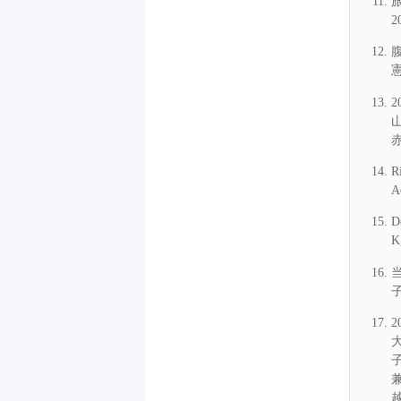
2
憲
赤
R
A
D
K
当
子
大
子
兼
越