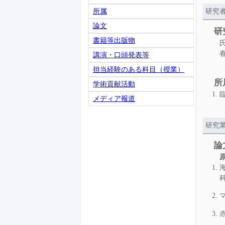
所属
研究
論文
研
書籍等出版物
講演・口頭発表等
担当経験のある科目（授業）
所
学術貢献活動
メディア報道
研究
論
科
マ
赤