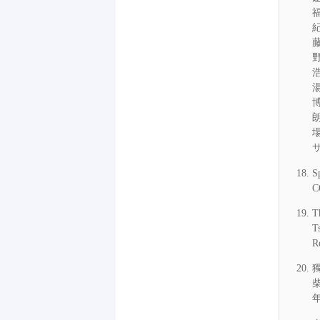
福
紀
藤
野
浩
湯
博
朗
サ
S
C
T
T
R
柴