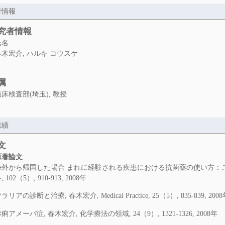
者情報
究者情報
氏名
春木宏介, ハルキ コウスケ
属
臨床検査部(埼玉), 教授
業績
文
原著論文
海外から帰国した場合 まれに経験される疾患における抗菌薬の使い方：こん
, 102（5）, 910-913, 2008年
ラリアの診断と治療, 春木宏介, Medical Practice, 25（5）, 835-839, 200
痢アメーバ症, 春木宏介, 化学療法の領域, 24（9）, 1321-1326, 2008年