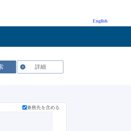
English
索
詳細
兼務先を含める