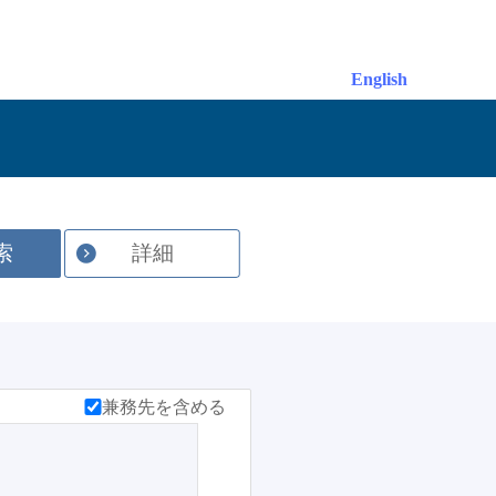
English
索
詳細
兼務先を含める