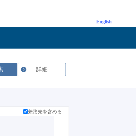
English
索
詳細
兼務先を含める