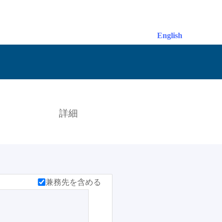
English
索
詳細
兼務先を含める