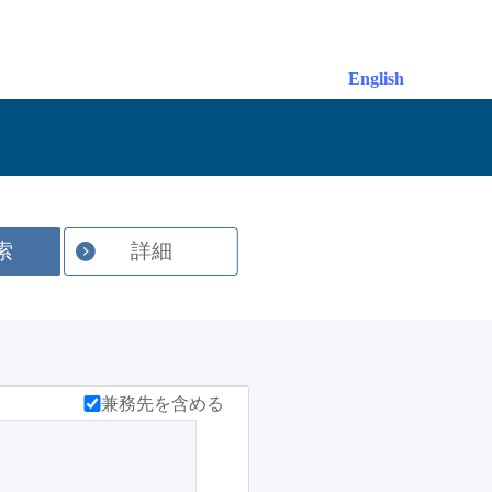
English
索
詳細
兼務先を含める