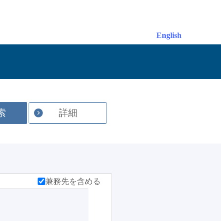
English
索
詳細
兼務先を含める