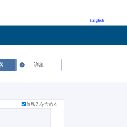
English
索
詳細
兼務先を含める