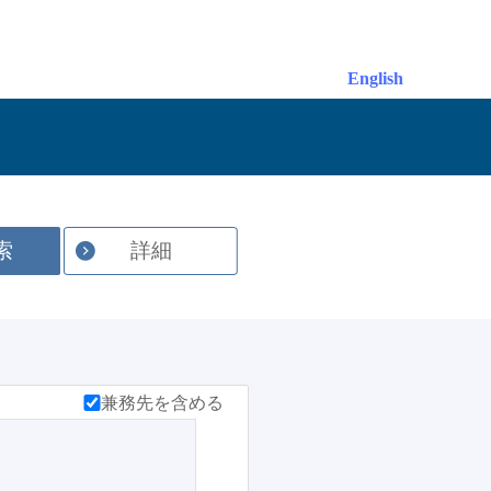
English
索
詳細
兼務先を含める