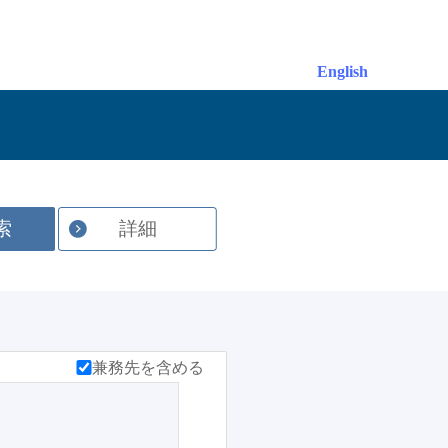
English
索
詳細
兼務先を含める