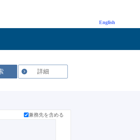
English
索
詳細
兼務先を含める