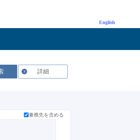
English
索
詳細
兼務先を含める