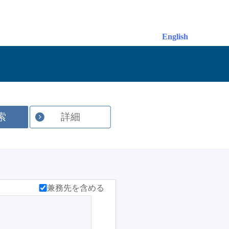
English
索
詳細
兼務先を含める