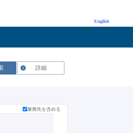
English
索
詳細
兼務先を含める