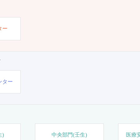
ター
ー
ンター
)
中央部門(壬生)
医療