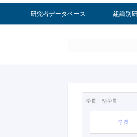
研究者データベース
組織別
学長・副学長
学長