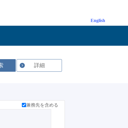
English
索
詳細
兼務先を含める