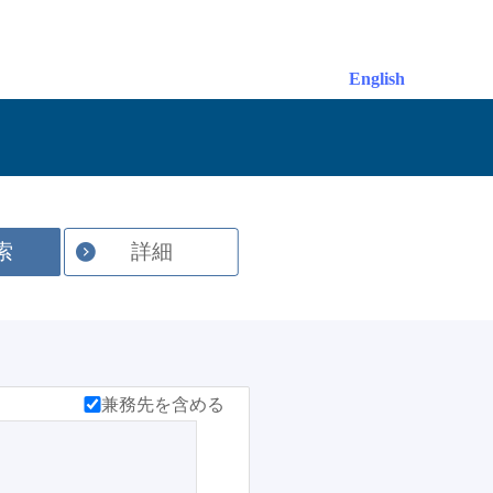
English
索
詳細
兼務先を含める