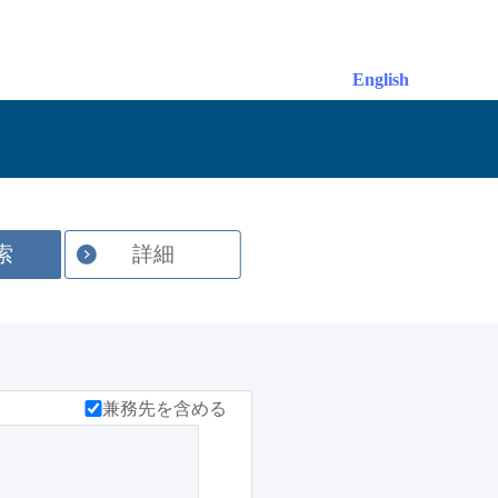
English
索
詳細
兼務先を含める