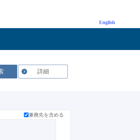
English
索
詳細
兼務先を含める