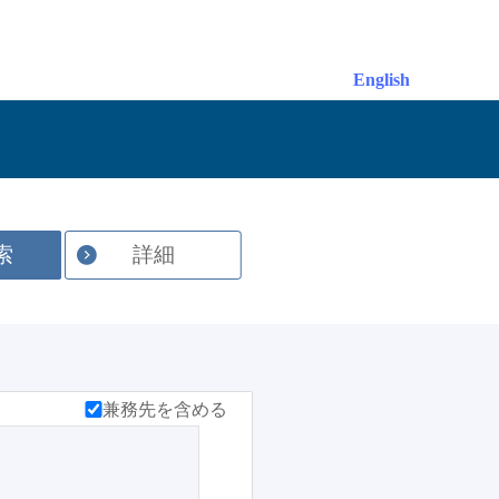
English
索
詳細
兼務先を含める