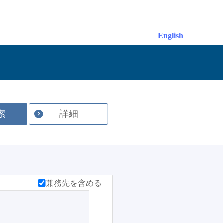
English
索
詳細
兼務先を含める