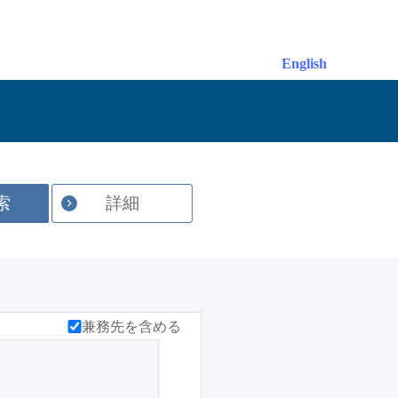
English
索
詳細
兼務先を含める