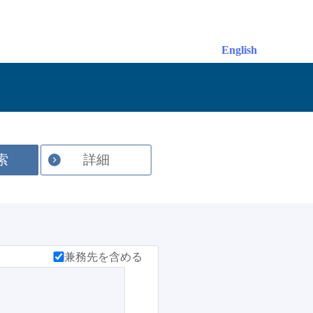
English
索
詳細
兼務先を含める