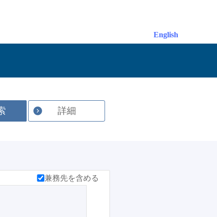
English
索
詳細
兼務先を含める