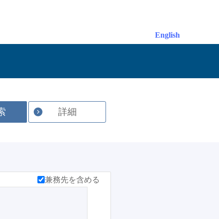
English
索
詳細
兼務先を含める