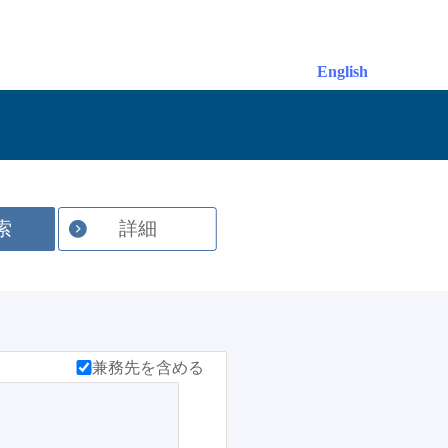
English
索
詳細
兼務先を含める