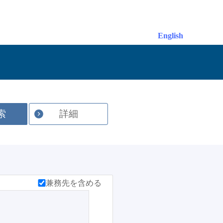
English
索
詳細
兼務先を含める