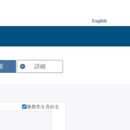
English
索
詳細
兼務先を含める