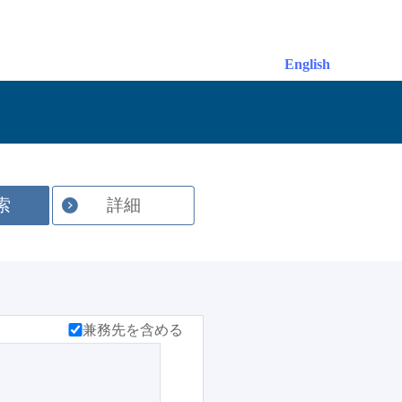
English
索
詳細
兼務先を含める