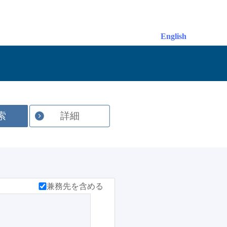
English
索
詳細
兼務先を含める