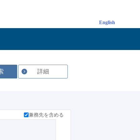
English
索
詳細
兼務先を含める