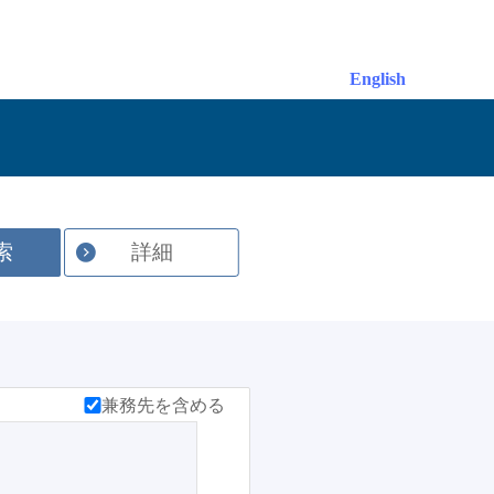
English
索
詳細
兼務先を含める