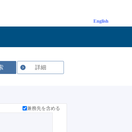
English
索
詳細
兼務先を含める